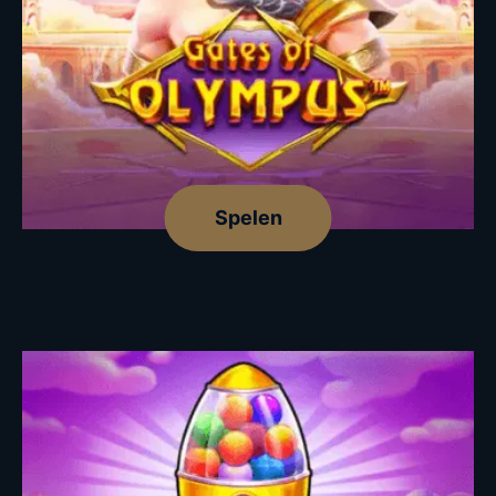
Spelen