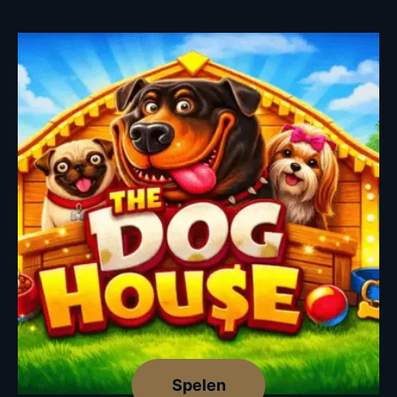
Spelen