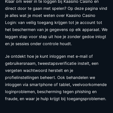
Klaar om weer in te loggen bij Kaasino Casino en
direct door te gaan met spelen? Op deze pagina vind
je alles wat je moet weten over Kaasino Casino
Login: van veilig toegang krijgen tot je account tot
het beschermen van je gegevens op elk apparaat. We
leggen stap voor stap uit hoe je zonder gedoe inlogt
en je sessies onder controle houdt.
Je ontdekt hoe je kunt inloggen met e-mail of
gebruikersnaam, tweestapsverificatie instelt, een
vergeten wachtwoord herstelt en je
profielinstellingen beheert. Ook behandelen we
inloggen via smartphone of tablet, veelvoorkomende
loginproblemen, bescherming tegen phishing en
fraude, en waar je hulp krijgt bij toegangsproblemen.