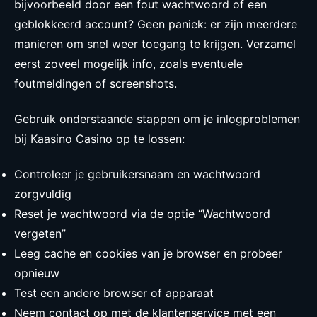
bijvoorbeeld door een fout wachtwoord of een
geblokkeerd account? Geen paniek: er zijn meerdere
manieren om snel weer toegang te krijgen. Verzamel
eerst zoveel mogelijk info, zoals eventuele
foutmeldingen of screenshots.
Gebruik onderstaande stappen om je inlogproblemen
bij Kaasino Casino op te lossen:
Controleer je gebruikersnaam en wachtwoord
zorgvuldig
Reset je wachtwoord via de optie “Wachtwoord
vergeten”
Leeg cache en cookies van je browser en probeer
opnieuw
Test een andere browser of apparaat
Neem contact op met de klantenservice met een