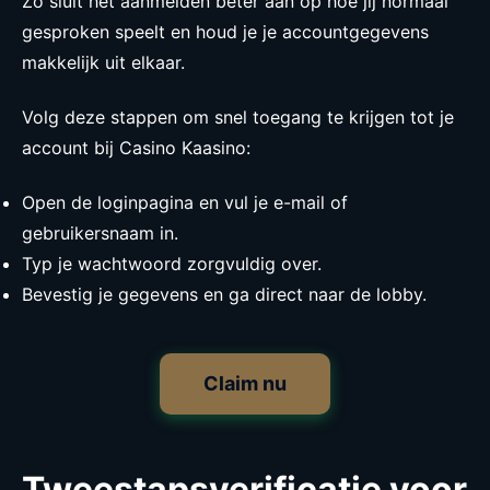
Zo sluit het aanmelden beter aan op hoe jij normaal
gesproken speelt en houd je je accountgegevens
makkelijk uit elkaar.
Volg deze stappen om snel toegang te krijgen tot je
account bij Casino Kaasino:
Open de loginpagina en vul je e-mail of
gebruikersnaam in.
Typ je wachtwoord zorgvuldig over.
Bevestig je gegevens en ga direct naar de lobby.
Claim nu
Tweestapsverificatie voor