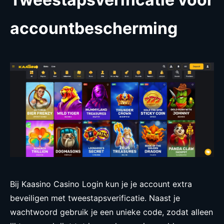
accountbescherming
Bij Kaasino Casino Login kun je je account extra
beveiligen met tweestapsverificatie. Naast je
wachtwoord gebruik je een unieke code, zodat alleen