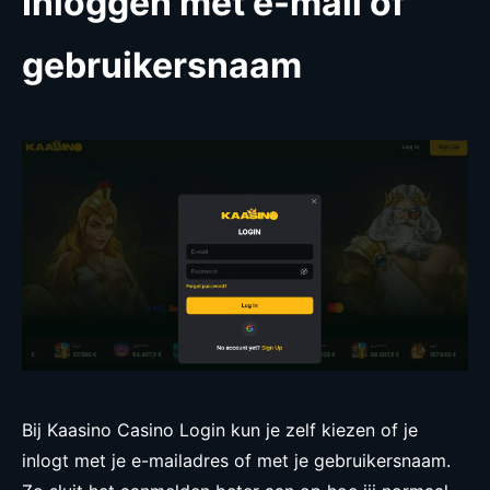
Inloggen met e-mail of
gebruikersnaam
Bij Kaasino Casino Login kun je zelf kiezen of je
inlogt met je e-mailadres of met je gebruikersnaam.