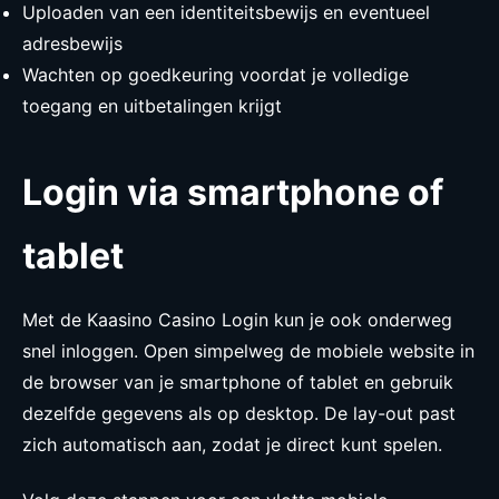
Uploaden van een identiteitsbewijs en eventueel
adresbewijs
Wachten op goedkeuring voordat je volledige
toegang en uitbetalingen krijgt
Login via smartphone of
tablet
Met de Kaasino Casino Login kun je ook onderweg
snel inloggen. Open simpelweg de mobiele website in
de browser van je smartphone of tablet en gebruik
dezelfde gegevens als op desktop. De lay-out past
zich automatisch aan, zodat je direct kunt spelen.