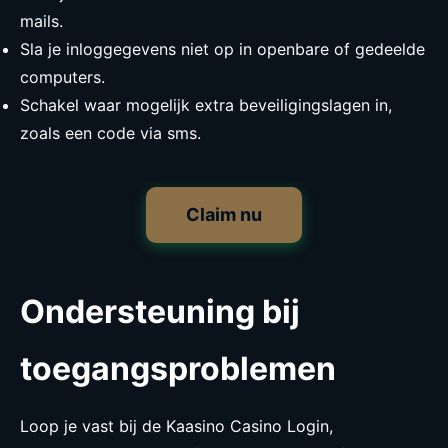
mails.
Sla je inloggegevens niet op in openbare of gedeelde
computers.
Schakel waar mogelijk extra beveiligingslagen in,
zoals een code via sms.
Claim nu
Ondersteuning bij
toegangsproblemen
Loop je vast bij de Kaasino Casino Login,